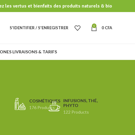
z les vertus et bienfaits des produits naturels & bio
0
S'IDENTIFIER / S'ENREGISTRER
0
CFA
ONES LIVRAISONS & TARIFS
INFUSIONS, THÉ,
COSMÉTIQUES
PHYTO
176 Products
122 Products