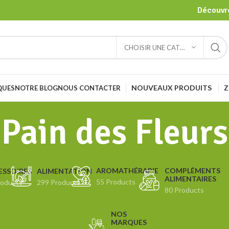
Découvre
CHOISIR UNE CATÉGORIE
NOUVEAUX PRODUITS
Z
QUES
NOTRE BLOG
NOUS CONTACTER
Pain des Fleurs
COMPLÉMENTS
AROMATHÉRAPIE
ESSOIRES
ALIMENTATION
ALIMENTAIRES
55 Products
roducts
299 Products
80 Products
NOS
MARQUES