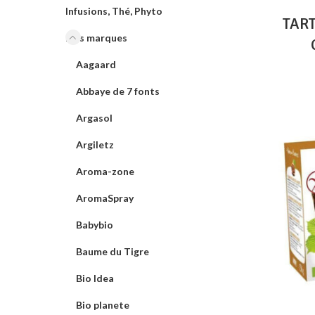
Infusions, Thé, Phyto
TAR
Nos marques
Aagaard
Abbaye de 7 fonts
Argasol
Argiletz
Aroma-zone
AromaSpray
Babybio
Baume du Tigre
Bio Idea
Bio planete