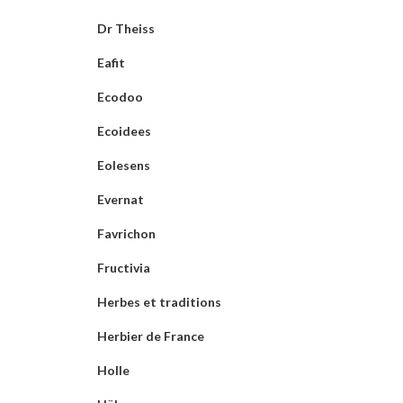
Dr Theiss
Eafit
Ecodoo
Ecoidees
Eolesens
Evernat
Favrichon
Fructivia
Herbes et traditions
Herbier de France
Holle