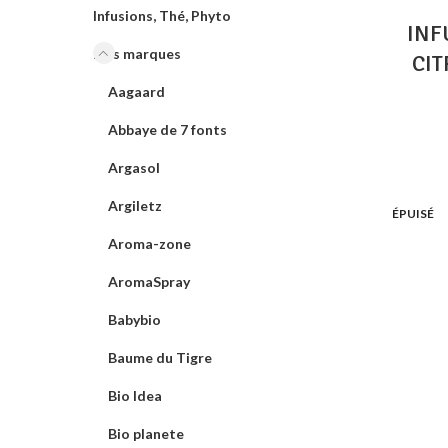
Infusions, Thé, Phyto
INF
Nos marques
CIT
Aagaard
Abbaye de 7 fonts
Argasol
Argiletz
ÉPUISÉ
Aroma-zone
AromaSpray
Babybio
Baume du Tigre
Bio Idea
Bio planete