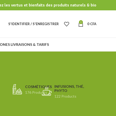
z les vertus et bienfaits des produits naturels & bio
0
S'IDENTIFIER / S'ENREGISTRER
0
CFA
ONES LIVRAISONS & TARIFS
INFUSIONS, THÉ,
COSMÉTIQUES
PHYTO
176 Products
122 Products