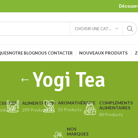
Découvre
CHOISIR UNE CATÉGORIE
NOUVEAUX PRODUITS
Z
QUES
NOTRE BLOG
NOUS CONTACTER
Yogi Tea
COMPLÉMENTS
AROMATHÉRAPIE
ESSOIRES
ALIMENTATION
ALIMENTAIRES
55 Products
roducts
299 Products
80 Products
NOS
MARQUES