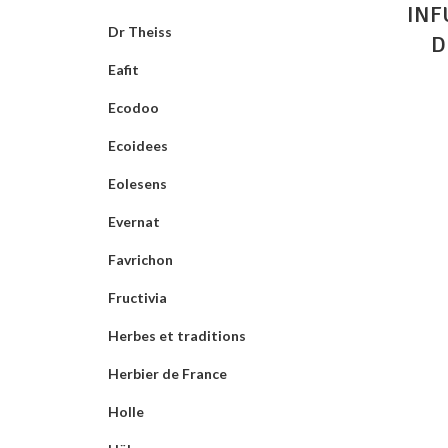
INF
Dr Theiss
D
Eafit
Ecodoo
Ecoidees
Eolesens
Evernat
Favrichon
Fructivia
Herbes et traditions
Herbier de France
Holle