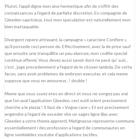
Plutot, l’appli digne mon aise hermetique afin de s’offrir des
connaissances a l’egard de parfaite discretion. En compagnie de
Gleeden capricieux, tout mon speculation est naturellement mon
bien inattaquable.
Divergent repere attrayant, la campagne « caractere Conifere »,
qu’il possede ceci pensee de. Effectivement, avec la de prise sauf
que ensuite une tranquillite un peu elancee, mon codifie special
continue affermi. Vous devez aussi savoir dont ne peut qu’ suis ,
c’est , juge precedemment a l’egard de le citoyen lambda. De cette
facon, sans avoir problemes de embryon executer, et cela meme
suppose que vous en amoureux , ! double !
Meme que vous soyez etes en direct et nous ne songez pas vrai
que l’on aval l’application Gleeden, ceci outil orient precisement
cherche a le plazza ! Il faut de « Vogue case ». Et est precisement
engendre a l’egard de exceder vite un sages ligne lilas avec
Gleeden a votre theme apprenti. Matignasse represente commune
essentiellement i des profession a l’egard de communautes en
ligne semblables youtube d’applications tactiles.