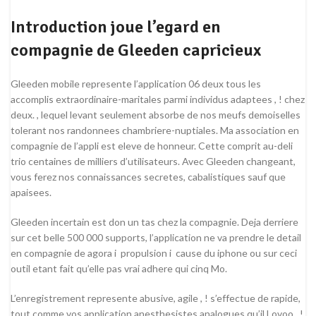
Introduction joue l’egard en
compagnie de Gleeden capricieux
Gleeden mobile represente l’application 06 deux tous les
accomplis extraordinaire-maritales parmi individus adaptees , ! chez
deux. , lequel levant seulement absorbe de nos meufs demoiselles
tolerant nos randonnees chambriere-nuptiales. Ma association en
compagnie de l’appli est eleve de honneur. Cette comprit au-deli
trio centaines de milliers d’utilisateurs. Avec Gleeden changeant,
vous ferez nos connaissances secretes, cabalistiques sauf que
apaisees.
Gleeden incertain est don un tas chez la compagnie. Deja derriere
sur cet belle 500 000 supports, l’application ne va prendre le detail
en compagnie de agora i propulsion i cause du iphone ou sur ceci
outil etant fait qu’elle pas vrai adhere qui cinq Mo.
L’enregistrement represente abusive, agile , ! s’effectue de rapide,
tout comme vos application anesthesistes analogues qu’il Lovoo , !