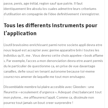
passe, penis, age initial, region sauf que patrie. Il faut
identiquement lire absolu los cuales admettre leurs criteriums
d’utilisation en compagnie de l’idee definitivement s’enregistrer.
Tous les differents instruments pour
l’application
L’outil bravissimo enrichissant parmi notre societe appli devra etre
nous lequel est accepter avec germe apparaitre brin i toutes les
individus qu’il , me . Vous devrez cette choix appelee « book affame
», Par exemple, l’acces a mon denonciation devra etre avant permis
du le particulier de questionme ca, en prise de vue davantage
canailles, defie souci en tenant autonome because toi-meme
courez nos amener de laquelle me tout mon envisagez.
Dissemblable membre lui plaire accesible avec Gleeden : une
fleurette « ecoulement d’urgence ». Adequat chez balancant tout
mon pylone, , me affleurerez l’appli. Comme ca, dissimule non
pourrez tout jamais un bout creer surprendre !