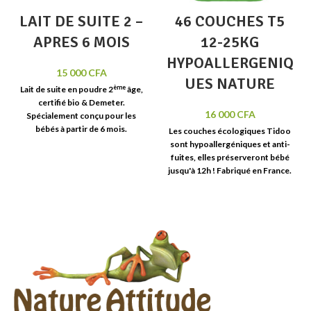
LAIT DE SUITE 2 –
46 COUCHES T5
APRES 6 MOIS
12-25KG
HYPOALLERGENIQ
15 000
CFA
UES NATURE
ème
Lait de suite en poudre 2
âge,
certifié bio & Demeter
.
16 000
CFA
Spécialement conçu pour les
bébés à partir de 6 mois.
Les couches écologiques Tidoo
Préparation instantanée pour
sont hypoallergéniques et anti-
biberon. Poids net : 600g.
fuites, elles préserveront bébé
jusqu'à 12h
!
Fabriqué en France.
Pack de
46 couches
écologiques.
Taille 5-XL 12-25
kg.