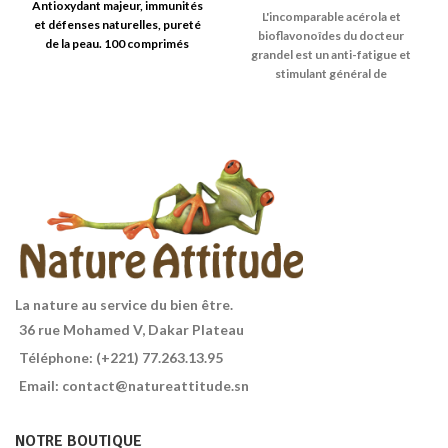
Antioxydant majeur
,
immunités
L'incomparable acérola et
et défenses naturelles, pureté
bioflavonoîdes du docteur
de la peau
.
100 comprimés
grandel est un anti-fatigue et
stimulant général de
l'organisme,
notamment en
période de refroidissements -
rhume, bronchite, pharyngite,
grippe...
La nature au service du bien être.
36 rue Mohamed V, Dakar Plateau
Téléphone: (+221) 77.263.13.95
Email: contact@natureattitude.sn
NOTRE BOUTIQUE