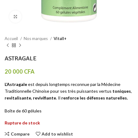
Click to enlarge
Accueil
Nos marques
Vitall+
ASTRAGALE
20 000
CFA
L’Astragale
est depuis longtemps reconnue par la Médecine
Traditionnelle Chinoise pour ses très puissantes vertus
toniques
,
revitalisante
,
revivifiante
. Il
renforce
les défenses naturelles.
Boîte de 60 gélules
Rupture de stock
Compare
Add to wishlist