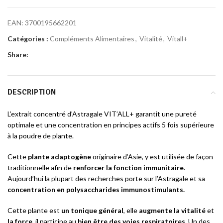
EAN:
3700195662201
Catégories :
Compléments Alimentaires
,
Vitalité
,
Vitall+
Share:
DESCRIPTION
L’extrait concentré d’Astragale VIT’ALL+ garantit une pureté
optimale et une concentration en principes actifs 5 fois supérieure
à la poudre de plante.
Cette
plante adaptogène
originaire d’Asie, y est utilisée de façon
traditionnelle afin de
renforcer la fonction immunitaire
.
Aujourd’hui la plupart des recherches porte sur l’Astragale et sa
concentration en polysaccharides immunostimulants.
Cette plante est
un tonique général
, elle
augmente la vitalité
et
la force
, il participe au
bien être des voies respiratoires
. Un des