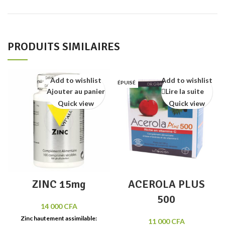
PRODUITS SIMILAIRES
Add to wishlist
Add to wishlist
ÉPUISÉ
Ajouter au panier
Lire la suite
Quick view
Quick view
ZINC 15mg
ACEROLA PLUS
500
14 000
CFA
Zinc hautement assimilable
:
11 000
CFA