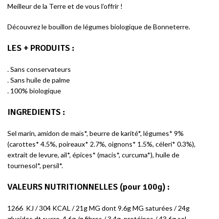
Meilleur de la Terre et de vous l’offrir !
Découvrez le bouillon de légumes biologique de Bonneterre.
LES + PRODUITS
:
. Sans conservateurs
. Sans huile de palme
. 100% biologique
INGREDIENTS
:
Sel marin, amidon de maïs*, beurre de karité*, légumes* 9%
(carottes* 4.5%, poireaux* 2.7%, oignons* 1.5%, céleri* 0.3%),
extrait de levure, ail*, épices* (macis*, curcuma*), huile de
tournesol*, persil*.
VALEURS NUTRITIONNELLES
(pour 100g) :
1266 KJ / 304 KCAL / 21g MG dont 9.6g MG saturées / 24g
glucides dt sucre 4.6g /g fibres / 3.4g protéines / 43.6g sel