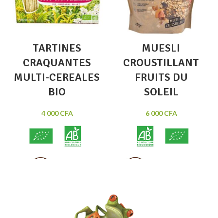
TARTINES
MUESLI
CRAQUANTES
CROUSTILLANT
MULTI-CEREALES
FRUITS DU
BIO
SOLEIL
4 000
CFA
6 000
CFA
Muesli croustillant
Délicieuses
Fruits du soleil: figue, abricot et
Tartines Craquantes Bio Sans
amande. Intensément tonifiant.
Gluten
3 céréales : riz, sarrasin et
Source naturelle de magnésium
millet.
et aux céréales complètes.