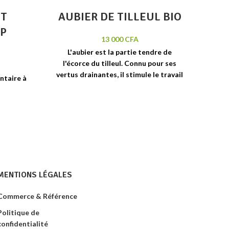
ET
AUBIER DE TILLEUL BIO
CP
13 000
CFA
L'aubier est la partie tendre de
l'écorce du tilleul. Connu pour ses
al
vertus drainantes, il stimule le travail
cont
ntaire à
des émonctoires et est efficace dans
la 
le traitement des calculs biliaires.
 bio. La
fonction
20 ampoules c
oncentré intégral de
mbes
. Le
Plantes.
rénale de
imés
MENTIONS LÉGALES
Commerce & Référence
Politique de
confidentialité