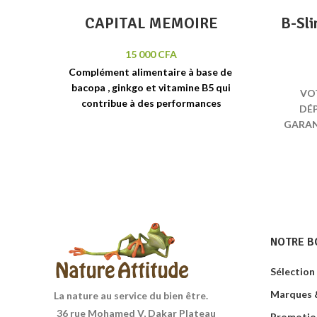
CAPITAL MEMOIRE
B-Sli
15 000
CFA
Complément alimentaire à base de
bacopa , ginkgo et vitamine B5
qui
VO
contribue à des
performances
DÉP
intellectuelles
normales.
Boite de 60
GARANT
comprimés
agi
puiss
Détox
est un 
composé
rare,
la
permet 
NOTRE B
corps.
vous se
Sélection
pureté 
Marques &
netto
La nature au service du bien être.
l'é
36 rue Mohamed V, Dakar Plateau
Promotio