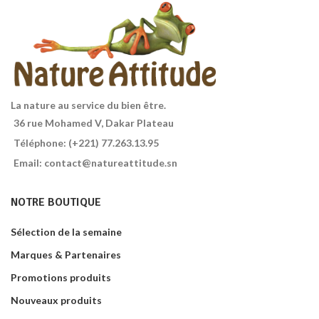
corps et les cheveux en même
composer vos soins capillaires
, il
temps ! Élu
Meilleur produit bio
est traditionnellement utilisé
2020
!
pour apporter force et brillance
1 L
aux cheveux et stimuler leur
pousse.
Flacon de 100 ml
La nature au service du bien être.
36 rue Mohamed V, Dakar Plateau
Téléphone: (+221) 77.263.13.95
Email: contact@natureattitude.sn
NOTRE BOUTIQUE
Sélection de la semaine
Marques & Partenaires
Promotions produits
Nouveaux produits