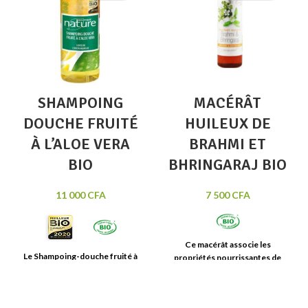
SHAMPOING
MACÉRÂT
DOUCHE FRUITÉ
HUILEUX DE
À L’ALOE VERA
BRAHMI ET
BIO
BHRINGARAJ BIO
11 000
CFA
7 500
CFA
Ce macérât associe les
Le
Shampoing-douche fruité
à
propriétés nourrissantes de
l’Aloe vera biologique
Boutique
l’huile de Ricin
aux
vertus des
Nature
vous permettra par son
plantes
ayurvédiques
de Brahmi
action 2 en 1 de vous laver le
et de
Bhringaraj.
Idéal pour