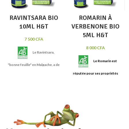
RAVINTSARA BIO
ROMARIN À
10ML H&T
VERBENONE BIO
5ML H&T
7 500
CFA
8 000
CFA
Le Ravintsara,
Le Romarin est
"bonne feuille" en Malgache, a de
multiples usages traditionnels.
réputée pour ses propriétés
Cette huile majeure de
purifiantes, réparatrices et
l'aromathérapie est très utilisée
équilibrantes. En aromathérapie,
en accompagnement des
elle est traditionnellement
infections hivernales.
Calmante,
utilisée comme détoxifiant.
elle est prisée pour
faciliter le
Huile essentielle BIO 100% pure
sommeil et lutter contre la
et naturelle
Contenance: 5 ml
nervosité. Une incontournable !
Huile essentielle BIO 100% pure
et
naturelle.