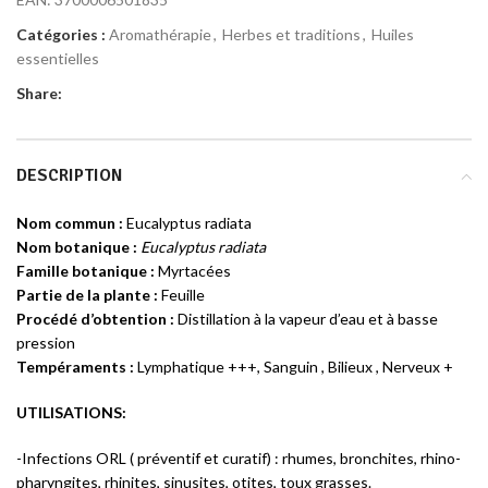
Catégories :
Aromathérapie
,
Herbes et traditions
,
Huiles
essentielles
Share:
DESCRIPTION
Nom commun :
Eucalyptus radiata
Nom botanique :
Eucalyptus radiata
Famille botanique :
Myrtacées
Partie de la plante :
Feuille
Procédé d’obtention :
Distillation à la vapeur d’eau et à basse
pression
Tempéraments :
Lymphatique +++, Sanguin , Bilieux , Nerveux +
UTILISATIONS:
-Infections ORL ( préventif et curatif) : rhumes, bronchites, rhino-
pharyngites, rhinites, sinusites, otites, toux grasses.