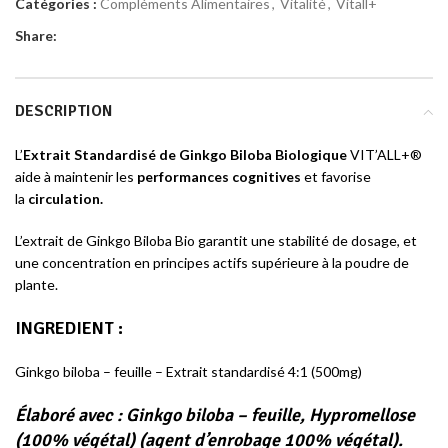
Catégories :
Compléments Alimentaires
,
Vitalité
,
Vitall+
Share:
DESCRIPTION
L’
Extrait Standardisé de Ginkgo Biloba Biologique
VIT’ALL+®
aide à maintenir les
performances cognitives
et favorise
la
circulation.
L’extrait de Ginkgo Biloba Bio garantit une stabilité de dosage, et
une concentration en principes actifs supérieure à la poudre de
plante.
INGREDIENT :
Ginkgo biloba – feuille – Extrait standardisé 4:1 (500mg)
Élaboré avec :
Ginkgo biloba – feuille, Hypromellose
(100% végétal) (agent d’enrobage 100% végétal).