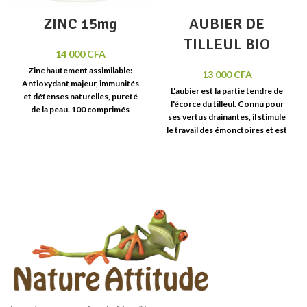
ZINC 15mg
AUBIER DE
TILLEUL BIO
14 000
CFA
Zinc hautement assimilable
:
13 000
CFA
Antioxydant majeur
,
immunités
L'aubier est la partie tendre de
et défenses naturelles, pureté
l'écorce du tilleul. Connu pour
de la peau
.
100 comprimés
ses vertus drainantes, il stimule
le travail des émonctoires et est
efficace dans le traitement des
calculs biliaires.
20 ampoules c
oncentré intégral
de Plantes.