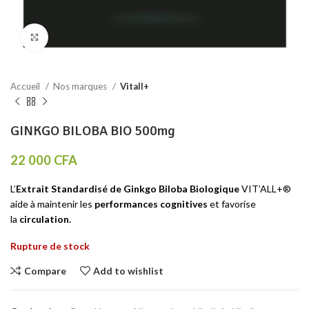
Click to enlarge
Accueil
Nos marques
Vitall+
GINKGO BILOBA BIO 500mg
22 000
CFA
L’
Extrait Standardisé de Ginkgo Biloba Biologique
VIT’ALL+®
aide à maintenir les
performances cognitives
et favorise
la
circulation.
Rupture de stock
Compare
Add to wishlist