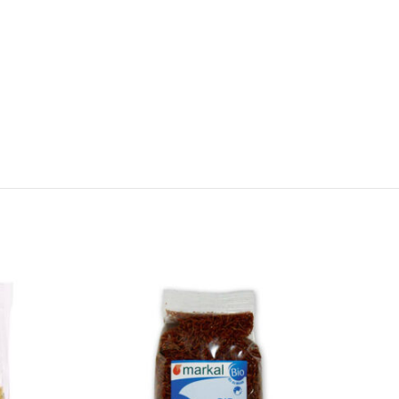
 to wishlist
Add to wishlist
re la suite
Ajouter au panier
uick view
Quick view