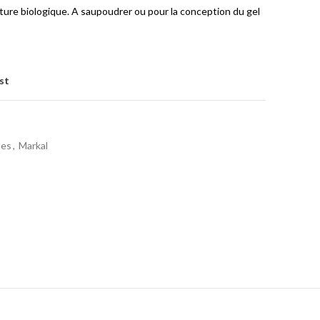
ulture biologique. A saupoudrer ou pour la conception du gel
st
nes
,
Markal