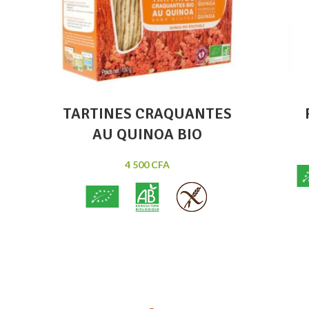
TARTINES CRAQUANTES
AU QUINOA BIO
4 500
CFA
Le
riz 
tend
Tartines craquantes sans gluten au
mo
Quinoa, issues de la filière 100% bio.
boulet
Poids : 150g