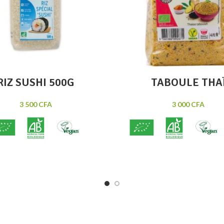
RIZ SUSHI 500G
TABOULE THA
3 500
CFA
3 000
CFA
spécial sushi Markal
est un riz
bio et vegan aux notes asia
re, collant permettant de
(gingembre et sésame). Prép
deler très facilement les
rapide sans cuisson. Pour 
tes de sushis
Origine: Italie
personnes. 300g.
Contenance : 500g