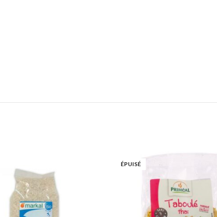
Add to wishlist
Add
ÉPUISÉ
Lire la suite
Li
Quick view
Q