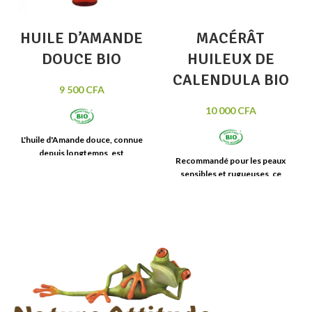
HUILE D’AMANDE
MACÉRÂT
DOUCE BIO
HUILEUX DE
CALENDULA BIO
9 500
CFA
10 000
CFA
L'huile d'
Amande douce
, connue
depuis longtemps, est
Recommandé pour les
peaux
largement utilisée pour son
sensibles et rugueuses
, ce
action apaisante et adoucissante
macérât de fleurs de
Calendula
,
sur les peaux délicates et
apaisant et revitalisant
est
sèches
. Elle s'utilise pour
l'ingrédient parfait pour prendre
préparer des
soins nourrissants
soin des
peaux sujettes à
pour tous types de peaux
, en
inconfort ou tiraillements.
particulier les peaux
tiraillées et
Flacon de 100 ml
inconfortables
. Elle
assouplie
et
embellie les cheveux
.
Flacon de
100 ml