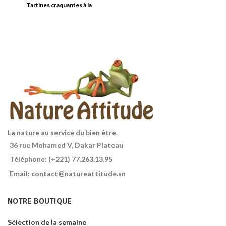
Tartines craquantes à la
d’eau.
Les grains obtenus sont
châtaigne. Vegan, bio et sans
ensuite précuits et séchés.
La
gluten.
couleur du couscous complet
varie du jaune ambré au brun
clair.
La nature au service du bien être.
36 rue Mohamed V, Dakar Plateau
Téléphone: (+221) 77.263.13.95
Email: contact@natureattitude.sn
NOTRE BOUTIQUE
Sélection de la semaine