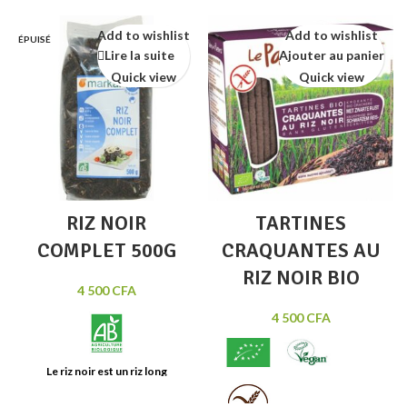
Add to wishlist
Add to wishlist
ÉPUISÉ
Lire la suite
Ajouter au panier
Quick view
Quick view
RIZ NOIR
TARTINES
COMPLET 500G
CRAQUANTES AU
RIZ NOIR BIO
4 500
CFA
4 500
CFA
Le riz noir est un riz long
complet cultivé en Thaïlande. Sa
couleur originale est dûe à son