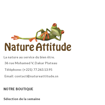
enveloppe naturellement
pigmentée de noir violet.
Tartine extra craquantes au riz
Contenance : 500g.
noir : saveur douce et notes
subtiles de fruit Bio.
La nature au service du bien être.
36 rue Mohamed V, Dakar Plateau
Téléphone: (+221) 77.263.13.95
Email: contact@natureattitude.sn
NOTRE BOUTIQUE
Sélection de la semaine