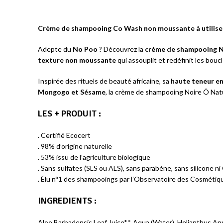
Crème de shampooing Co Wash non moussante à utilise
Adepte du
No Poo
? Découvrez la
crème de shampooing N
texture non moussante
qui assouplit et redéfinit les bouc
Inspirée des rituels de beauté africaine, sa
haute teneur en
Mongogo et Sésame
, la crème de shampooing Noire Ô Natu
LES + PRODUIT
:
. Certifié Ecocert
. 98% d’origine naturelle
. 53% issu de l’agriculture biologique
. Sans sulfates (SLS ou ALS), sans parabène, sans silicone 
. Élu n°1 des shampooings par l’Observatoire des Cosmétiq
INGREDIENTS :
Aloe Barbadensis Leaf Juice**, Aqua (Water), Helianthus Ann