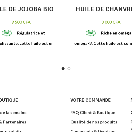
LE DE JOJOBA BIO
HUILE DE CHANVR
9 500
CFA
8 000
CFA
Régulatrice
et
Riche en oméga
plissante
, cette huile est un
oméga-3
, Cette huile est co
ent apprécié pour son
toucher
redonner douceur et élastici
rant
qui ne laisse pas de film
peau, revitaliser
les peaux sè
. Elle protège
la peau de la
matures et
lutter contre
ratation
et est idéale comme
déshydratation
. Très péné
ort pour
créer
des
huiles de
c'est un ingrédient de choi
 et des soins démaquillants.
créer des cosmétiques au t
Flacon de 100 ml
non gras. Elle agit également
volume des cheveux.
Flacon d
OUTIQUE
VOTRE COMMANDE
 de la semaine
FAQ Client & Boutique
 Partenaires
Qualité de nos produits
ns produits
Commande & Livraison