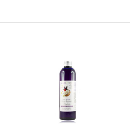
to wishlist
Add to wishlist
ÉPUIS
er au panier
Ajouter au panier
ick view
Quick view