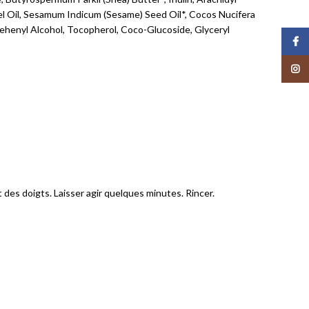
el Oil, Sesamum Indicum (Sesame) Seed Oil*, Cocos Nucifera
ehenyl Alcohol, Tocopherol, Coco-Glucoside, Glyceryl
Face
Insta
es doigts. Laisser agir quelques minutes. Rincer.