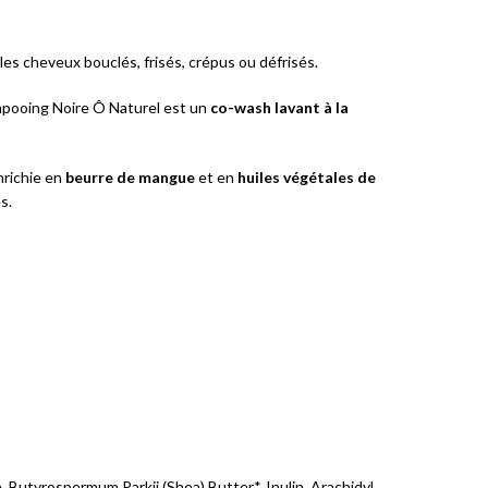
les cheveux bouclés, frisés, crépus ou défrisés.
mpooing Noire Ô Naturel est un
co-wash lavant à la
nrichie en
beurre de mangue
et en
huiles végétales de
s.
 Butyrospermum Parkii (Shea) Butter*, Inulin, Arachidyl