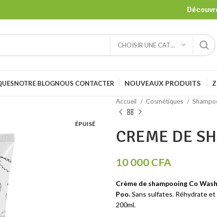
Découvre
CHOISIR UNE CATÉGORIE
NOUVEAUX PRODUITS
Z
QUES
NOTRE BLOG
NOUS CONTACTER
Accueil
Cosmétiques
Shampoo
ÉPUISÉ
CREME DE S
10 000
CFA
Crème de shampooing Co Wash 
Poo.
Sans sulfates. Réhydrate et n
200ml.