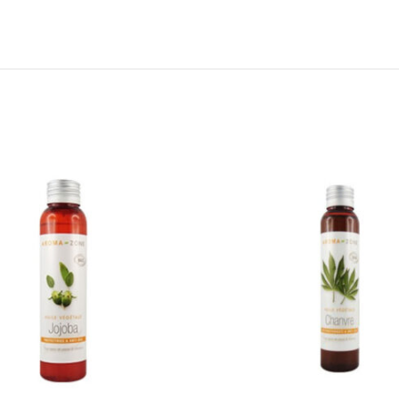
Add to wishlist
Add 
Lire la suite
Ajout
Quick view
Qu