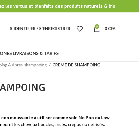
z les vertus et bienfaits des produits naturels & bio
0
S'IDENTIFIER / S'ENREGISTRER
0
CFA
ONES LIVRAISONS & TARIFS
ing & Apres-shampooing
CREME DE SHAMPOING
HAMPOING
non moussante à utiliser comme soin No Poo ou Low
ourrit les cheveux bouclés, frisés, crépus ou défrisés.