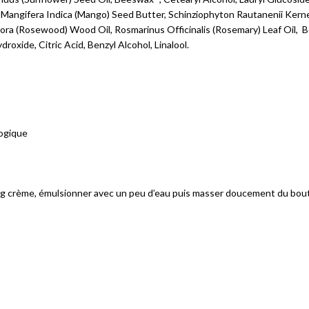
, Mangifera Indica (Mango) Seed Butter, Schinziophyton Rautanenii Kern
ora (Rosewood) Wood Oil, Rosmarinus Officinalis (Rosemary) Leaf Oil, B
oxide, Citric Acid, Benzyl Alcohol, Linalool.
logique
ng crème, émulsionner avec un peu d’eau puis masser doucement du bout d