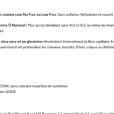
r comme soin No Poo ou Low Poo.
Sans sulfates. Réhydrate et nourrit 
oire Ô Naturel
! Plus qu’un démêlant sans ALS ni SLS, la crème de sha
les
 aloe vera et en glycérine
réhydratent intensément la fibre capillaire. E
rel nourrit en profondeur les cheveux bouclés, frisés, crépus ou défrisé
ni OGM, sans colorant ni parfum de synthèse
ues (2020)
uus (Sunflower) Seed Oil, Beeswax *, Cetearyl Alcohol, Lauryl Glucoside,