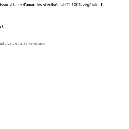
oisson à base d’amandes stérilisée UHT! 100% végétale. 1L
st
nat
,
Lait et laits végétaux