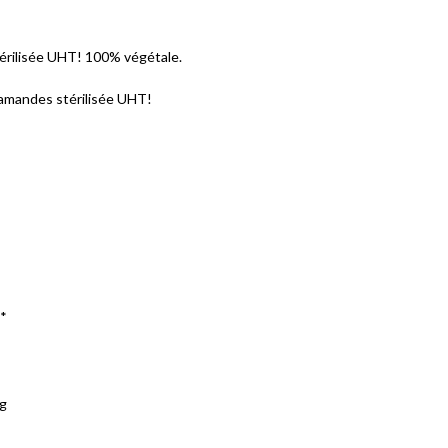
térilisée UHT! 100% végétale.
’amandes stérilisée UHT!
ïs*
8 g