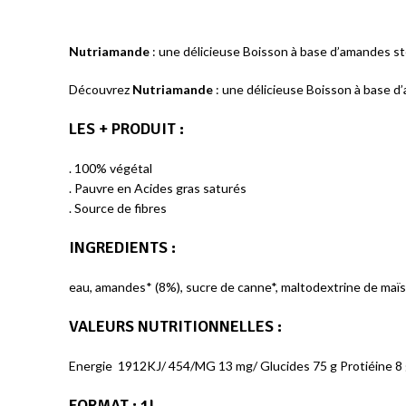
Nutriamande
: une délicieuse Boisson à base d’amandes s
Découvrez
Nutriamande
: une délicieuse Boisson à base d
LES + PRODUIT
:
. 100% végétal
. Pauvre en Acides gras saturés
. Source de fibres
INGREDIENTS
:
eau, amandes* (8%), sucre de canne*, maltodextrine de ma
VALEURS NUTRITIONNELLES
:
Energie 1912KJ/ 454/MG 13 mg/ Glucides 75 g Protiéine 
FORMAT
: 1L