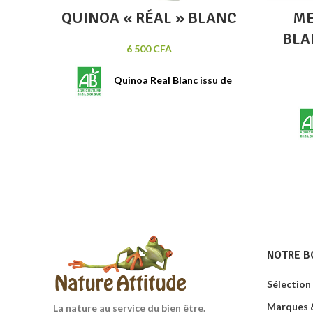
QUINOA « RÉAL » BLANC
ME
BLA
6 500
CFA
Quinoa Real Blanc issu de
l'agriculture biologique. Riche en
fibres et source de protéines, c'est
une excellente alternative au riz.
pour s
Sachet de 1kg.
pour s
Marka
quinoa 
un
aliment
NOTRE B
Sélection
Marques &
La nature au service du bien être.