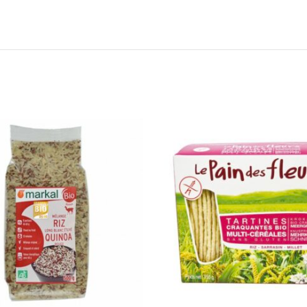
Add to wishlist
Add 
Lire la suite
Ajout
Quick view
Qu