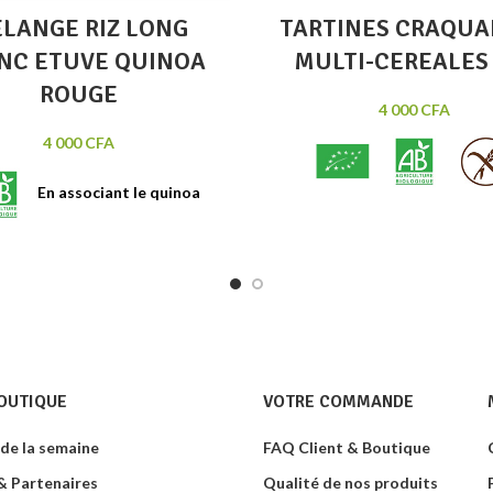
LANGE RIZ LONG
TARTINES CRAQUA
NC ETUVE QUINOA
MULTI-CEREALES
ROUGE
4 000
CFA
4 000
CFA
En associant le quinoa
Délicieuses Tartines Craqua
Sans Gluten
3 céréales : riz, 
a richesse en minéraux, au riz
et millet.
es propriétés énergétiques,
l vous propose un mélange
rouge-riz étuvé, constituant
 atout essentiel pour une
ation équilibrée.
Contenance:
500g
OUTIQUE
VOTRE COMMANDE
 de la semaine
FAQ Client & Boutique
 Partenaires
Qualité de nos produits