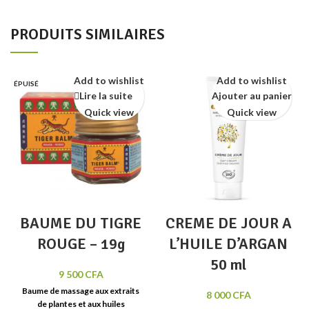
PRODUITS SIMILAIRES
Add to wishlist
Add to wishlist
ÉPUISÉ
Lire la suite
Ajouter au panier
Quick view
Quick view
BAUME DU TIGRE
CREME DE JOUR A
ROUGE – 19g
L’HUILE D’ARGAN
50 ml
9 500
CFA
Baume de massage aux extraits
8 000
CFA
de plantes et aux huiles