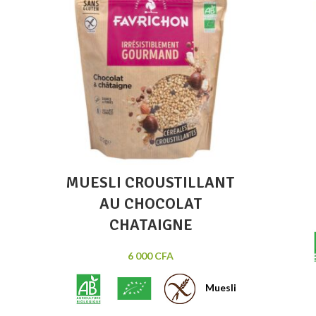
Lire la suite
Quick view
MUESLI CROUSTILLANT
AU CHOCOLAT
CHATAIGNE
6 000
CFA
Muesli
biologi
aux pla