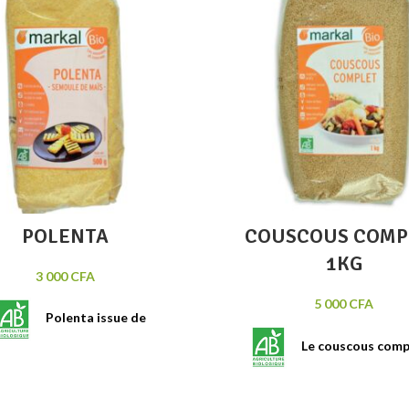
Ajouter au panier
Ajout
Quick view
Qu
POLENTA
COUSCOUS COMP
1KG
3 000
CFA
5 000
CFA
Polenta issue de
Le couscous comp
l'agriculture
que, s'accomode parfaitement
obtenu à partir de semoule de
ts de viande. Sachet de 500g.
complète et d’eau.
Les grains