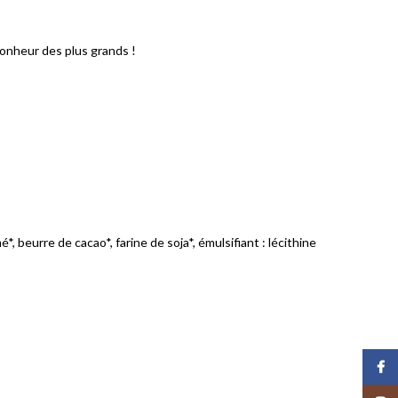
bonheur des plus grands !
 beurre de cacao*, farine de soja*, émulsifiant : lécithine
Face