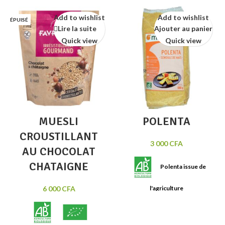
Add to wishlist
Add to wishlist
ÉPUISÉ
Lire la suite
Ajouter au panier
Quick view
Quick view
MUESLI
POLENTA
CROUSTILLANT
3 000
CFA
AU CHOCOLAT
CHATAIGNE
Polenta issue de
6 000
CFA
l'agriculture
biologique, s'accomode parfaitement
aux plats de viande. Sachet
de 500g.