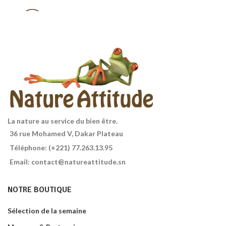
Muesli croustillant
chocolat châtaigne, sans gluten,
irrésistiblement gourmand.
Source de fibres avec du riz
complet. Ingrédients de
l'agriculture biologique.
Contenance : 375g.
La nature au service du bien être.
36 rue Mohamed V, Dakar Plateau
Téléphone: (+221) 77.263.13.95
Email: contact@natureattitude.sn
NOTRE BOUTIQUE
Sélection de la semaine