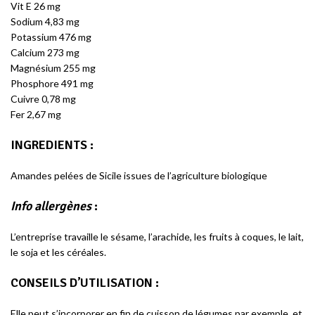
Vit E 26 mg
Sodium 4,83 mg
Potassium 476 mg
Calcium 273 mg
Magnésium 255 mg
Phosphore 491 mg
Cuivre 0,78 mg
Fer 2,67 mg
INGREDIENTS :
Amandes pelées de Sicile issues de l’agriculture biologique
Info allergènes
:
L’entreprise travaille le sésame, l’arachide, les fruits à coques, le lait,
le soja et les céréales.
CONSEILS D’UTILISATION
:
Elle peut s’incorporer en fin de cuisson de légumes par exemple, et