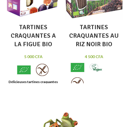
TARTINES
TARTINES
CRAQUANTES A
CRAQUANTES AU
LA FIGUE BIO
RIZ NOIR BIO
5 000
CFA
4 500
CFA
Délicieuses tartines craquantes
à la figue.
Remplace le pain et les
biscuits pour le petit-déjeuner,
le dessert ou le gouter.
Tartine extra craquantes au riz
Ingrédients issus de l'agriculture
noir : saveur douce et notes
biologique.
Poids : 150g.
subtiles de fruit Bio.