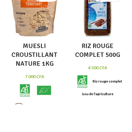
MUESLI
RIZ ROUGE
CROUSTILLANT
COMPLET 500G
NATURE 1KG
4 500
CFA
7 000
CFA
Riz rouge complet
issu de l'agriculture
biologique. Idéal pour curry de
viandes, légumes ou poissons.
Muesli croustillant
Cuisson en 25 minutes.
Contenance : Sachet de 500g.
Nature Avoine et riz, céréales
complètes. Intensément