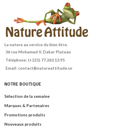
tonifiant. Riche en fibres et en
magnésium. Ingrédients issus de
l'agriculture biologique. Sans
gluten, sans huile de palme.
Contenance : 1KG
La nature au service du bien être.
36 rue Mohamed V, Dakar Plateau
Téléphone: (+221) 77.263.13.95
Email: contact@natureattitude.sn
NOTRE BOUTIQUE
Sélection de la semaine
Marques & Partenaires
Promotions produits
Nouveaux produits