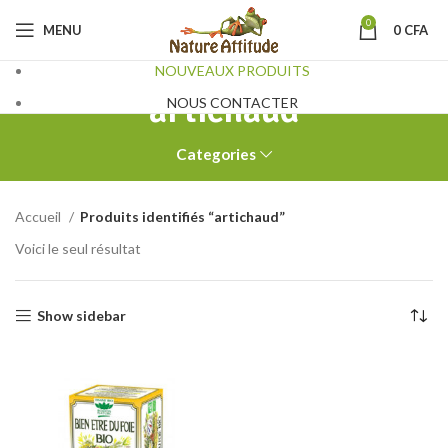
0
MENU
0
CFA
NOUVEAUX PRODUITS
artichaud
NOUS CONTACTER
Categories
Accueil
Produits identifiés “artichaud”
Voici le seul résultat
Show sidebar