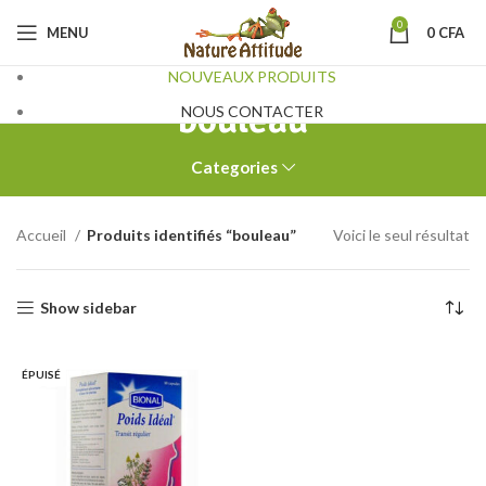
0
MENU
0
CFA
NOUVEAUX PRODUITS
bouleau
NOUS CONTACTER
Categories
Accueil
Produits identifiés “bouleau”
Voici le seul résultat
Show sidebar
ÉPUISÉ