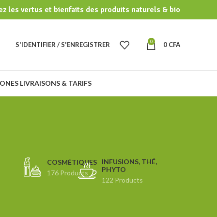
z les vertus et bienfaits des produits naturels & bio
0
S'IDENTIFIER / S'ENREGISTRER
0
CFA
ONES LIVRAISONS & TARIFS
INFUSIONS, THÉ,
COSMÉTIQUES
PHYTO
176 Products
122 Products