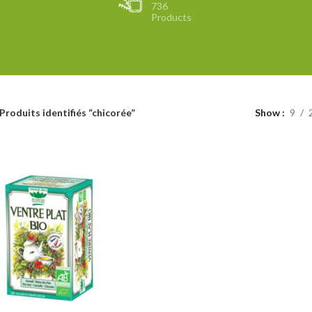
736
Products
Produits identifiés “chicorée”
Show
9