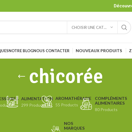
Découvre
CHOISIR UNE CATÉGORIE
NOUVEAUX PRODUITS
Z
QUES
NOTRE BLOG
NOUS CONTACTER
chicorée
COMPLÉMENTS
AROMATHÉRAPIE
ESSOIRES
ALIMENTATION
ALIMENTAIRES
55 Products
roducts
299 Products
80 Products
NOS
MARQUES