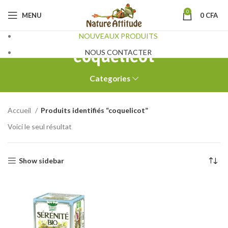
0
MENU
0
CFA
NOUVEAUX PRODUITS
coquelicot
NOUS CONTACTER
Categories
Accueil
Produits identifiés “coquelicot”
Voici le seul résultat
Show sidebar