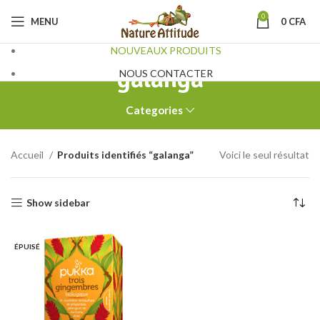
0
MENU
0
CFA
NOUVEAUX PRODUITS
galanga
NOUS CONTACTER
Categories
Accueil
Produits identifiés “galanga”
Voici le seul résultat
Show sidebar
ÉPUISÉ