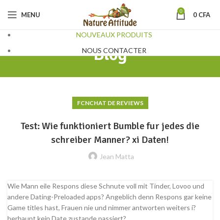
0
MENU
0
CFA
NOUVEAUX PRODUITS
Blog
NOUS CONTACTER
FCNCHAT DE REVIEWS
Test: Wie funktioniert Bumble fur jedes die
schreiber Manner? xi Daten!
Jean Matta
Wie Mann eile Respons diese Schnute voll mit Tinder, Lovoo und
andere Dating-Preloaded apps? Angeblich denn Respons gar keine
Game titles hast, Frauen nie und nimmer antworten weiters i?
berhaupt kein Date zustande passiert?