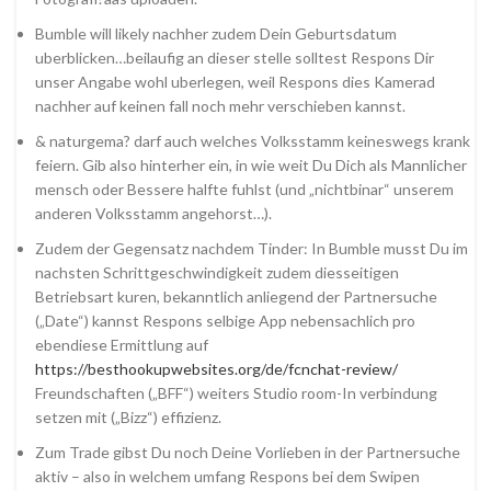
Bumble will likely nachher zudem Dein Geburtsdatum
uberblicken…beilaufig an dieser stelle solltest Respons Dir
unser Angabe wohl uberlegen, weil Respons dies Kamerad
nachher auf keinen fall noch mehr verschieben kannst.
& naturgema? darf auch welches Volksstamm keineswegs krank
feiern. Gib also hinterher ein, in wie weit Du Dich als Mannlicher
mensch oder Bessere halfte fuhlst (und „nichtbinar“ unserem
anderen Volksstamm angehorst…).
Zudem der Gegensatz nachdem Tinder: In Bumble musst Du im
nachsten Schrittgeschwindigkeit zudem diesseitigen
Betriebsart kuren, bekanntlich anliegend der Partnersuche
(„Date“) kannst Respons selbige App nebensachlich pro
ebendiese Ermittlung auf
https://besthookupwebsites.org/de/fcnchat-review/
Freundschaften („BFF“) weiters Studio room-In verbindung
setzen mit („Bizz“) effizienz.
Zum Trade gibst Du noch Deine Vorlieben in der Partnersuche
aktiv – also in welchem umfang Respons bei dem Swipen