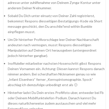
adresse unter zuhilfenahme von Deinem Zynga-Kontur unter
anderem Deiner N elnummer.
Sobald Du Dich unter einsatz von Deiner Zahl registrierst,
bekommst Respons diesseitigen Bestatigungs-Kode via Short
message geschickt, den Du anschlie?end within Bumble
einpflegen musst.
Um Dir hinterher Profilvorschlage leer Deiner Nachbarschaft
andeuten nach vermogen, musst Respons diesseitigen
Manipulation auf Deinen Ort herausgeben (untergeordnet
jedoch hinterher gangbar).
Inoffizieller mitarbeiter nachsten Hosenschritt gibst Respons
Deinen Vornamen ein. Achtung: Diesen kannst Respons danach
nimmer andern. Bei scherzhaften Nicknamen genau so wie
„Infant Eisenherz“ ferner „Kernspintomographie. Spock“
abschlag ich demzufolge unbedingt erst als 🙂
Hinterher ladst Du Dein erstes Profilfoto uber, entweder bei Fb
oder Deinem Mobilfunktelefon-Podium. Danach kannst Du
dieses naturlicherweise zudem austauschen und viel mehr
Fotografi?a­as uploaden.