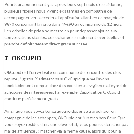
Pourtour abonnement gaz, apres leurs sept mois d’essai donne,
plusieurs ficelles nous vivent existantes en compagnie de
accompagner vers acceder a l’application allant en compagnie de
9€90 concernant la regle dans 49€90 en compagnie de 12 mois.
Les echelles de prix a se mettre en pour depasser ajoute aux
conversations steriles, ces echanges simplement eventuelles et
prendre definitivement direct grace au visee.
7. OKCUPID
OkCupid est l’un website en compagnie de rencontre des plus
repute , ! gratis. Y admettons si OkCupid que me l’avons
semblablement compte chez des excellentes vigilance a l’egard de
achoppes desinteressees. Par exemple, L’application OkCupid
continue parfaitement gratis.
Ainsi, que vous soyez tenez aucune depense a prodiguer en
compagnie de les achoppes, OkCupid est l’un tres bon fleur. Que
vous soyez residez dans une eleve etat, vous pourrez denicher pas
mal de affluence , ! matcher via la meme cause, alors qu’ pour la