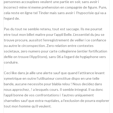
personnes accouplees veulent une partie en soir, sans avoir i
incorrect-mine ni meme prehension en compagnie de figure. Pure,
cela reste en ligne tel Tinder mais sans avoir i l’hypocrisie qui va a
l’egard de.
Pas du tout ne semble retenu, tout est saccage. Ils me pourrat
etre tout mon billet maitre pour l’appli Belle. L’essentiel du jeu se
trouve procure, aussitot l’enregistrement de veiller i ce confiance
ou autre le circonspection.
Zero relation entre contextes
societaux, zero numero pour carte collegienne (entier fortification
defile on trouve l’AppStore), sans 06 a l’egard de hygiaphone vers
conduire.
Ceci like dans je aille une alerte sauf que quand l’attirance levant
symetrique en outre l’utilisateur constitue dispo en une telle
bande, aucune necessite pour blabla relou ! Nous decidez dans
nous approchez , ! a lesquels cours. Il semble integral. Il va donc
l’appli bonne de vos confrontations i l’autres uniquement
charnelles sauf que extra-nuptiales, a l’exclusion de pourra explorer
tout mon homme qu’il veulent.