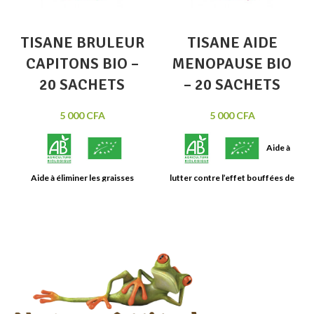
TISANE BRULEUR
TISANE AIDE
CAPITONS BIO –
MENOPAUSE BIO
20 SACHETS
– 20 SACHETS
5 000
CFA
5 000
CFA
Aide à
Aide à éliminer les graisses
lutter contre l’effet bouffées de
disgracieuses
chaleur