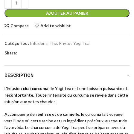
AJOUTER AU PANIER
Compare
Add to wishlist
Catégories :
Infusions, Thé, Phyto
,
Yogi Tea
Share:
DESCRIPTION
L’infusion
chaï curcuma
de Yogi Tea est une boisson
puissante
et
réconfortante
. Toute l’intensité du curcuma se révèle dans cette
infusion aux notes chaudes.
Accompagné de
réglisse
et de
cannelle
, le curcuma fait voyager
vers l’Inde où cette racine est un ingrédient précieux, au coeur de
l’ayurvéda. Le chaï curcuma de Yogi Tea peut se préparer avec du
lait chaud, on obtient alors un
lait d’or
, fameuse boisson reconnue