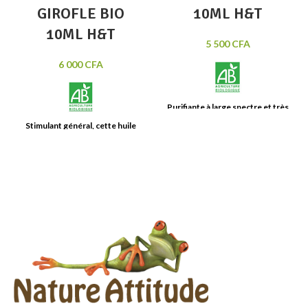
GIROFLE BIO
10ML H&T
10ML H&T
5 500
CFA
6 000
CFA
Purifiante à large
spectre et très
douce
, c'est une incontournable
Stimulant général
, cette huile
de l'aromathérapie. Elle est
vivifiante est
réputée en cas de
notamment recommandée en
grande fatigue physique ou
accompagnement
lors
des
intellectuelle
. Le clou de girofle
épisodes infectieux
.
Tonique,
est traditionnellement
utilisé en
assainissante, protectrice,
elle
cas de caries et douleurs
est appréciée pour
de
dentaires.
Huile essentielle BIO
nombreuses vertus.
Huile
100% pure et naturelle.
essentielle BIO 100% pure et
Contenance: 10 ml
naturell
Contenance: 10 ml