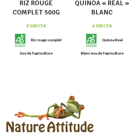
RIZ ROUGE
QUINOA « RÉAL »
COMPLET 500G
BLANC
4 500
CFA
6 500
CFA
Riz rouge complet
Quinoa Real
issu de l'agriculture
Blanc issu de l'agriculture
biologique. Idéal pour curry de
biologique. Riche en fibres et
viandes, légumes ou poissons.
source de protéines, c'est une
Cuisson en 25 minutes.
excellente alternative au riz.
Contenance : Sachet de 500g.
Sachet de 1kg.