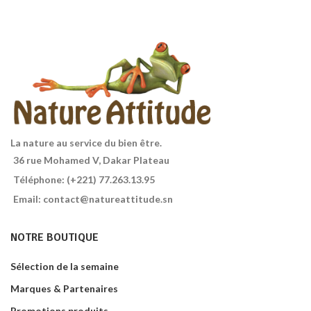
soyeux
,
prévenir les pellicules et
favoriser la pousse.
Sachet de
250 ml
La nature au service du bien être.
36 rue Mohamed V, Dakar Plateau
Téléphone: (+221) 77.263.13.95
Email: contact@natureattitude.sn
NOTRE BOUTIQUE
Sélection de la semaine
Marques & Partenaires
Promotions produits