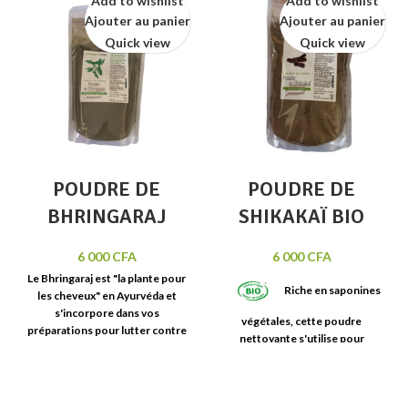
Add to wishlist
Add to wishlist
Ajouter au panier
Ajouter au panier
Quick view
Quick view
POUDRE DE
POUDRE DE
BHRINGARAJ
SHIKAKAÏ BIO
6 000
CFA
6 000
CFA
Le
Bhringaraj
est "la plante pour
Riche en saponines
les cheveux" en Ayurvéda et
s'incorpore dans vos
végétales
, cette poudre
préparations pour l
utter contre
nettoyante
s'utilise pour
la chute de cheveux et les
préparer des shampoings
cheveux blancs précoces.
Sachet
végétaux
. Dans la tradition
de 250 ml
indienne, elle est utilisée pour
rendre les
cheveux doux et