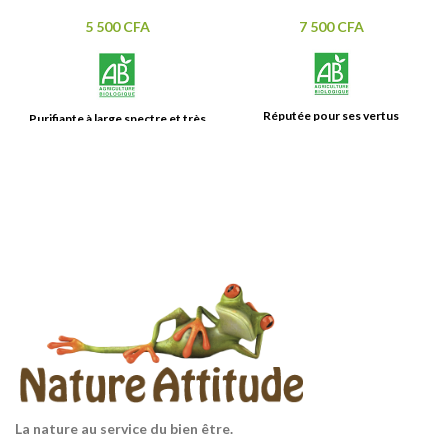
5 500
CFA
7 500
CFA
Réputée pour ses vertus
Purifiante à large
spectre et très
toniques, régulatrices et
douce
, c'est une incontournable
purifiantes, cette huile
de l'aromathérapie. Elle est
essentielle est également
notamment recommandée en
traditionnellement conseillée
accompagnement
lors
des
pour favoriser le confort
épisodes infectieux
.
Tonique,
féminin, notamment au moment
assainissante, protectrice,
elle
de la ménopause.
Huile
est appréciée pour
de
essentielle BIO 100% pure et
nombreuses vertus.
Huile
naturelle
essentielle BIO 100% pure et
naturelle.
Contenance: 10 ml
Contenance: 10 ml
La nature au service du bien être.