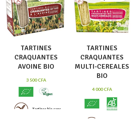
TARTINES
TARTINES
CRAQUANTES
CRAQUANTES
AVOINE BIO
MULTI-CEREALES
BIO
3 500
CFA
4 000
CFA
Tartines bio sans
gluten, légères et croustillantes
Délicieuses
50% avoine. Sources de fibres et
de magnésium.
Tartines Craquantes Bio Sans