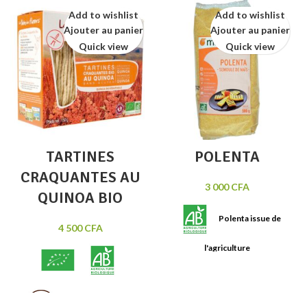
Add to wishlist
Add to wishlist
Ajouter au panier
Ajouter au panier
Quick view
Quick view
TARTINES
POLENTA
CRAQUANTES AU
3 000
CFA
QUINOA BIO
Polenta issue de
4 500
CFA
l'agriculture
biologique, s'accomode parfaitement
aux plats de viande. Sachet
de 500g.
Tartines craquantes