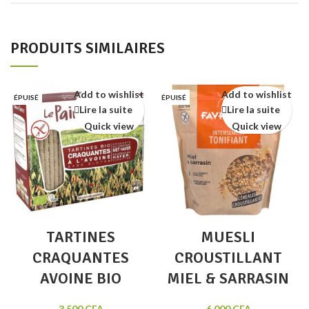
PRODUITS SIMILAIRES
Add to wishlist
Add to wishlist
ÉPUISÉ
ÉPUISÉ
Lire la suite
Lire la suite
Quick view
Quick view
TARTINES
MUESLI
CRAQUANTES
CROUSTILLANT
AVOINE BIO
MIEL & SARRASIN
3 500
CFA
6 000
CFA