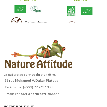
Tartines bio sans
Muesli bio
gluten, légères et croustillantes
croustillant Miel & Sarrasin.
50% avoine. Sources de fibres et
Intensément tonifiant. Aux
de magnésium.
céréales complètes et source
naturelle de magnésium.
Ingrédients issus de l'agriculture
biologique. Sans gluten, sans
huile de palme. Contenance :
500g.
La nature au service du bien être.
36 rue Mohamed V, Dakar Plateau
Téléphone: (+221) 77.263.13.95
Email: contact@natureattitude.sn