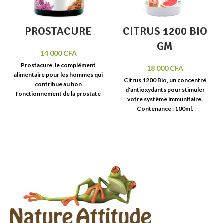
PROSTACURE
CITRUS 1200 BIO
GM
14 000
CFA
Prostacure
, le complément
18 000
CFA
alimentaire pour les hommes qui
Citrus
1200 Bio, un concentré
contribue au
bon
d'
antioxydants
pour
stimuler
fonctionnement de la prostate
votre
système immunitaire.
et des voies urinaires.
Contenance : 100ml.
Contenance : 60 capsules.