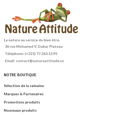
céréales complètes et source
naturelle de magnésium.
Ingrédients issus de l'agriculture
biologique. Sans gluten, sans
huile de palme. Contenance :
500g.
La nature au service du bien être.
36 rue Mohamed V, Dakar Plateau
Téléphone: (+221) 77.263.13.95
Email: contact@natureattitude.sn
NOTRE BOUTIQUE
Sélection de la semaine
Marques & Partenaires
Promotions produits
Nouveaux produits