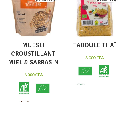
MUESLI
TABOULE THAÏ
CROUSTILLANT
3 000
CFA
MIEL & SARRASIN
6 000
CFA
Taboulé bio et
vegan aux notes asiatiques
(gingembre et sésame).
Muesli bio
Préparation rapide sans
cuisson. Pour 4 à 6 personnes.
300g.
croustillant Miel & Sarrasin.
Intensément tonifiant. Aux