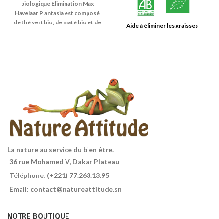
biologique Elimination Max
Havelaar Plantasia est composé
de thé vert bio, de maté bio et de
Aide à éliminer les graisses
citron bio. Le thé vert est
disgracieuses
reconnu pour favoriser
l'élimination. Le maté facilite le
drainage et contribue au
contrôle du poids et à la
combustion des graisses. Le
citron apporte une saveur
unique à ce thé d'exception.
Elimination Thé vert bio Maté
bio et citron bio En lire plus sur :
https://www.naturalforme.fr/the-
biologique-elimination-max-
havelaar-plantasia.html
La nature au service du bien être.
Copyright © Naturalforme
36 rue Mohamed V, Dakar Plateau
Téléphone: (+221) 77.263.13.95
Email: contact@natureattitude.sn
NOTRE BOUTIQUE