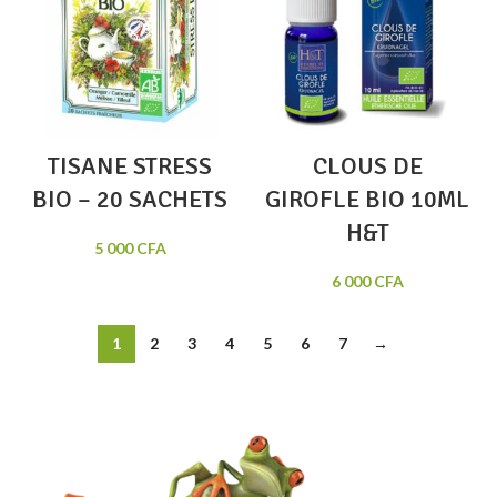
TISANE STRESS
CLOUS DE
BIO – 20 SACHETS
GIROFLE BIO 10ML
H&T
5 000
CFA
6 000
CFA
1
2
3
4
5
6
7
→