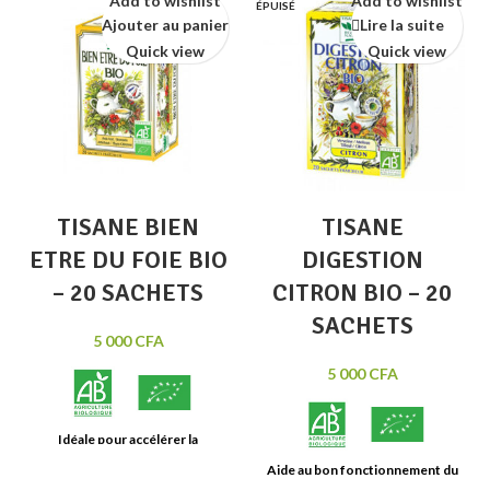
Add to wishlist
Add to wishlist
ÉPUISÉ
Ajouter au panier
Lire la suite
Quick view
Quick view
TISANE BIEN
TISANE
ETRE DU FOIE BIO
DIGESTION
– 20 SACHETS
CITRON BIO – 20
SACHETS
5 000
CFA
5 000
CFA
Idéale pour accélérer la
digestion et diminuer les
Aide au bon fonctionnement du
lourdeurs d’estomac