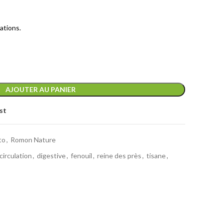
lations.
AJOUTER AU PANIER
st
to
,
Romon Nature
circulation
,
digestive
,
fenouil
,
reine des près
,
tisane
,