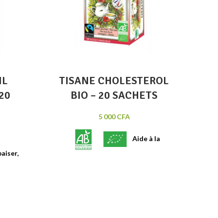
IL
TISANE CHOLESTEROL
20
BIO – 20 SACHETS
5 000
CFA
Aide à la
aiser,
régulation du cholestérol
issement