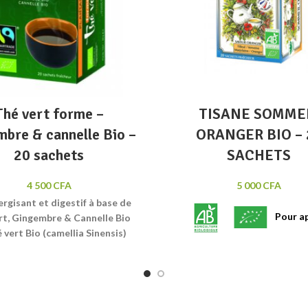
Thé vert forme –
TISANE SOMME
mbre & cannelle Bio –
ORANGER BIO – 
20 sachets
SACHETS
4 500
CFA
5 000
CFA
rgisant et digestif à base de
Pour ap
rt, Gingembre & Cannelle Bio
 vert Bio (camellia Sinensis)
relaxer et faciliter l'endorm
aturellement à la digestion,
 en théine, il peut facilement
consommé le soir. Il favorise
nation, sans calorie ni sodium,