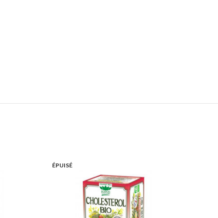
to wishlist
Add to wishlist
ÉPUISÉ
er au panier
Lire la suite
ick view
Quick view