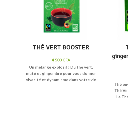
THÉ VERT BOOSTER
ginge
4 500
CFA
Un mélange explosif ! Du thé vert,
maté et gingembre pour vous donner
vivacité et dynamisme dans votre vie
Thé éne
active ! Il est aussi bien pour la forme
Thé Ve
que pour les sportifs, il favorise
Le Thé
l'élimination des graisses, mais
aide n
également il peut se montrer
faible
aphrodisiaque ! Un conseil : Mettez 4
être 
sachets dans 1,5 litre d'eau et faire
l’élimi
refroidir afin de la boire toute la