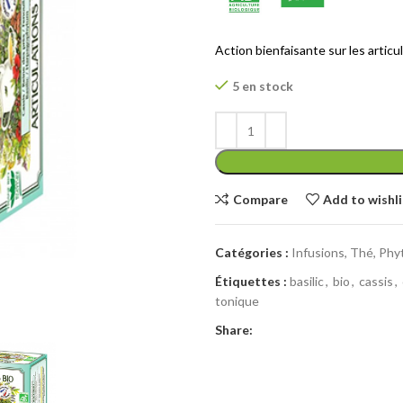
Action bienfaisante sur les articu
5 en stock
Compare
Add to wishli
Catégories :
Infusions, Thé, Phy
Étiquettes :
basilic
,
bio
,
cassis
,
tonique
Share: