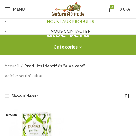
0
MENU
0
CFA
NOUVEAUX PRODUITS
aloe vera
NOUS CONTACTER
Categories
Accueil
Produits identifiés “aloe vera”
Voici le seul résultat
Show sidebar
ÉPUISÉ