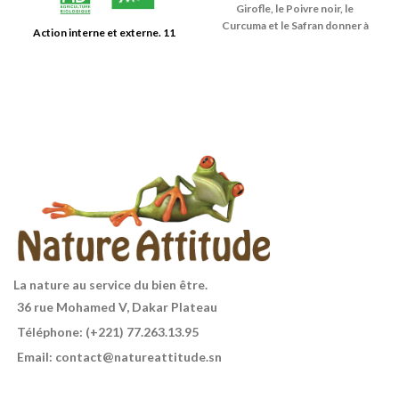
Girofle, le Poivre noir, le
Curcuma et le Safran donner à
Action interne et externe. 11
l'épicé nette de Thé une touche
plantes pour une véritable cure
exceptionnelle. Il réchauffe de
détox.
l'intérieur et le fait
particulièrement bien humide-
froid et au Printemps. Avec le
Citron, le Booster encore plus
rafraîchissant!2
La nature au service du bien être.
36 rue Mohamed V, Dakar Plateau
Téléphone: (+221) 77.263.13.95
Email: contact@natureattitude.sn