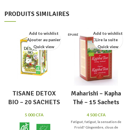
PRODUITS SIMILAIRES
Add to wishlist
Add to wishlist
ÉPUISÉ
Ajouter au panier
Lire la suite
Quick view
Quick view
TISANE DETOX
Maharishi – Kapha
BIO – 20 SACHETS
Thé – 15 Sachets
5 000
CFA
4 500
CFA
Fatigué, fatigué, la sensation de
Froid? Gingembre, clous de