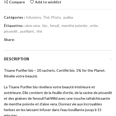
Compare
Add to wishlist
Catégories :
Infusions, Thé, Phyto
,
pukka
Étiquettes :
aloe vera
,
bio
,
fenuil
,
menthe poivrée
,
ortie
,
pissenlit
,
purifiant
,
thé
Share:
DESCRIPTION
Tisane Purifier bio – 20 sachets. Certifié bio. 1% for the Planet.
Révèle votre beauté.
La Tisane Purifier bio révélera votre beauté intérieure et
extérieure. Elle contient de la feuille d’ortie, de la racine de pissenlit
et des graines de fenouil FairWild avec une touche rafraîchissante
de menthe poivrée et d’aloe vera. Donnez vie aux incroyables
herbes en les laissant infuser dans l’eau bouillante jusqu’à 15
minutes.