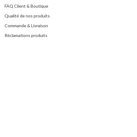
FAQ Client & Boutique
Qualité de nos produits
Commande & Livraison
Réclamations produits
MENTIONS LÉGALES
Commerce & Référence
Politique de confidentialité
Conditions de ventes
Contacter la boutique
NATURE ATTITUDE
2020 Réalisé par
GRAPHICA
. Votre communication sur-
mesure.