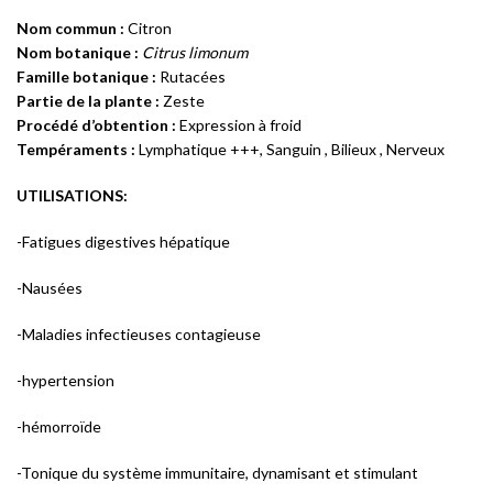
Nom commun :
Citron
Nom botanique :
Citrus limonum
Famille botanique :
Rutacées
Partie de la plante :
Zeste
Procédé d’obtention :
Expression à froid
Tempéraments :
Lymphatique +++, Sanguin , Bilieux , Nerveux
UTILISATIONS:
-Fatigues digestives hépatique
-Nausées
-Maladies infectieuses contagieuse
-hypertension
-hémorroïde
-Tonique du système immunitaire, dynamisant et stimulant