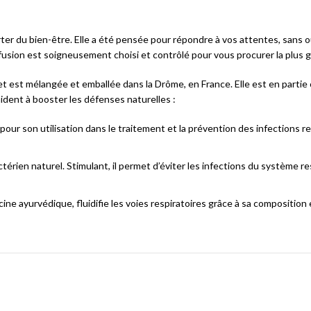
r du bien-être. Elle a été pensée pour répondre à vos attentes, sans oub
fusion est soigneusement choisi et contrôlé pour vous procurer la plus g
o et est mélangée et emballée dans la Drôme, en France. Elle est en part
aident à booster les défenses naturelles :
pour son utilisation dans le traitement et la prévention des infections re
térien naturel. Stimulant, il permet d’éviter les infections du système r
cine ayurvédique, fluidifie les voies respiratoires grâce à sa composition