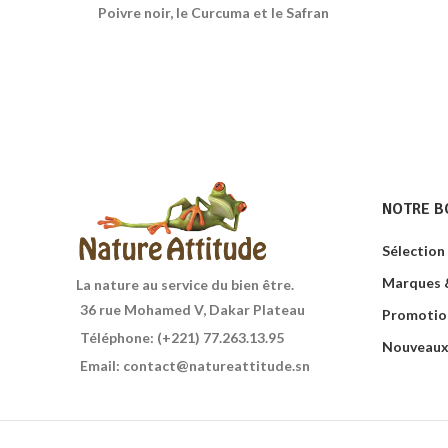
Poivre noir, le Curcuma et le Safran
Plante 
donner à l'épicé nette de Thé une
et fa
touche exceptionnelle. Il réchauffe de
l'intérieur et le fait particulièrement
bien humide-froid et au Printemps.
Avec le Citron, le Booster encore plus
rafraîchissant!2
NOTRE B
Sélection
Marques &
La nature au service du bien être.
36 rue Mohamed V, Dakar Plateau
Promotio
Téléphone: (+221) 77.263.13.95
Nouveaux
Email: contact@natureattitude.sn