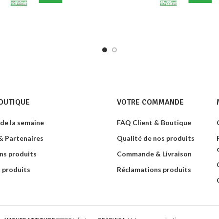
apaisante. Calme les anxiétés
Aide au bon fonctionneme
vorise l'endormissement. Bio
système digestif
OUTIQUE
VOTRE COMMANDE
 de la semaine
FAQ Client & Boutique
 Partenaires
Qualité de nos produits
ns produits
Commande & Livraison
 produits
Réclamations produits