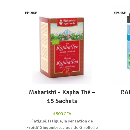
Add to wishlist
ÉPUISÉ
ÉPUISÉ
Lire la suite
Quick view
Maharishi – Kapha Thé –
CA
15 Sachets
4 500
CFA
Fatigué, fatigué, la sensation de
Froid? Gingembre, clous de Girofle, le