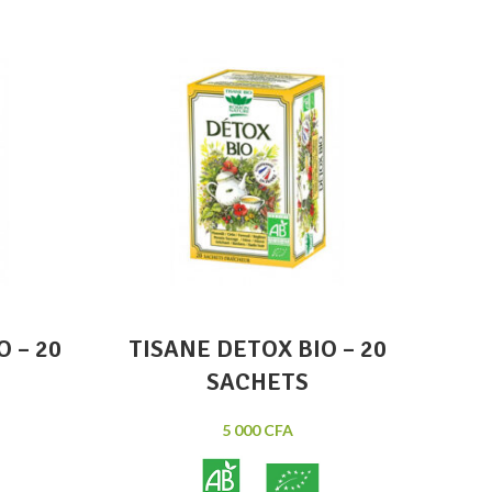
 to wishlist
Add to wishlist
re la suite
Ajouter au panier
uick view
Quick view
O – 20
TISANE DETOX BIO – 20
SACHETS
5 000
CFA