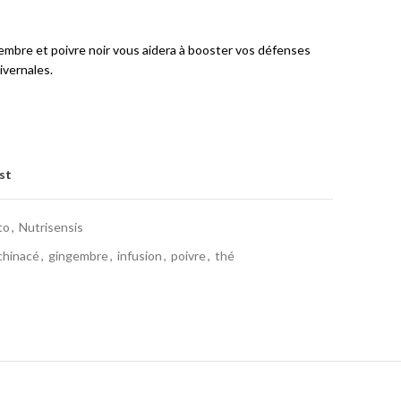
gembre et poivre noir vous aidera à booster vos défenses
ivernales.
st
to
,
Nutrisensis
chinacé
,
gingembre
,
infusion
,
poivre
,
thé