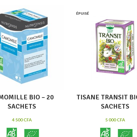
Add to wishlist
Add
ÉPUISÉ
Lire la suite
Li
Quick view
Q
MOMILLE BIO – 20
TISANE TRANSIT BI
SACHETS
SACHETS
4 500
CFA
5 000
CFA