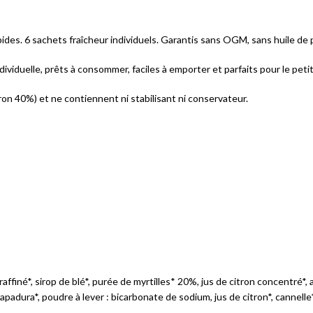
lipides. 6 sachets fraîcheur individuels. Garantis sans OGM, sans huile de 
ividuelle, prêts à consommer, faciles à emporter et parfaits pour le petit
iron 40%) et ne contiennent ni stabilisant ni conservateur.
finé*, sirop de blé*, purée de myrtilles* 20%, jus de citron concentré*, 
 rapadura*, poudre à lever : bicarbonate de sodium, jus de citron*, cannelle*