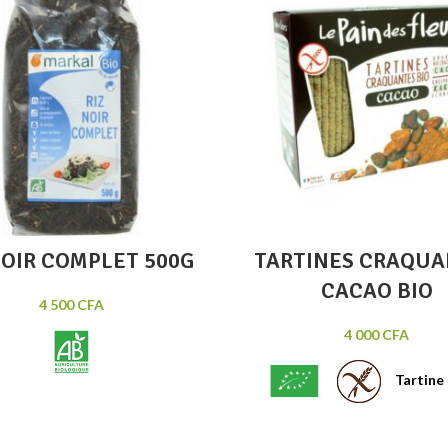
Lire la suite
Ajout
Quick view
Qu
NOIR COMPLET 500G
TARTINES CRAQUA
CACAO BIO
4 500
CFA
4 000
CFA
Tartine
 noir est un riz long complet
vé en Thaïlande. Sa couleur
cacao. Sans Gluten, Vegan,
nale est dûe à son enveloppe