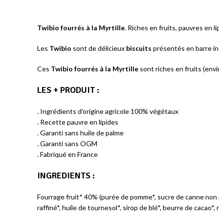
Twibio fourrés à la Myrtille
. Riches en fruits, pauvres en 
Les
Twibio
sont de délicieux
biscuits
présentés en barre ind
Ces
Twibio fourrés à la Myrtille
sont riches en fruits (env
LES + PRODUIT
:
. Ingrédients d’origine agricole 100% végétaux
. Recette pauvre en lipides
. Garanti sans huile de palme
. Garanti sans OGM
. Fabriqué en France
INGREDIENTS :
Fourrage fruit* 40% (purée de pomme*, sucre de canne non raf
raffiné*, huile de tournesol*, sirop de blé*, beurre de cacao*,