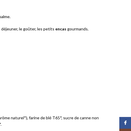
palme.
 déjeuner, le goûter, les petits
encas
gourmands.
arôme naturel*), farine de blé T65*, sucre de canne non
Face
.