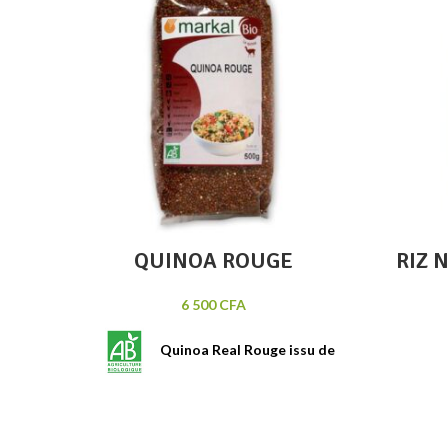
Ajouter au panier
Quick view
QUINOA ROUGE
RIZ 
6 500
CFA
Quinoa Real Rouge issu de
l'agriculture biologique. Riche en
Le riz
fibres et source de protéines
culti
et excellente alternative au riz.
origi