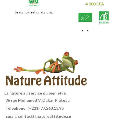
4 000
CFA
Le riz noir est un riz long
complet cultivé en Thaïlande. Sa
couleur originale est dûe à son
enveloppe naturellement
pigmentée de noir violet.
Délicieuses
Contenance : 500g.
Tartines Craquantes Bio Sans
Gluten
3 céréales : riz, sarrasin et
millet.
La nature au service du bien être.
36 rue Mohamed V, Dakar Plateau
Téléphone: (+221) 77.263.13.95
Email: contact@natureattitude.sn