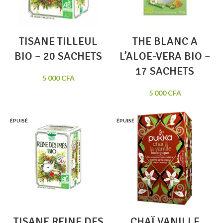
TISANE TILLEUL
THE BLANC A
BIO – 20 SACHETS
L’ALOE-VERA BIO –
17 SACHETS
5 000
CFA
5 000
CFA
ÉPUISÉ
ÉPUISÉ
TISANE REINE DES
CHAÏ VANILLE